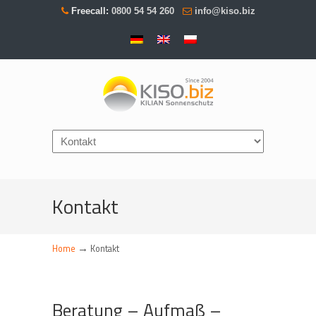
Freecall:
0800 54 54 260
info@kiso.biz
Navigation
Kontakt
→
Home
Kontakt
Beratung – Aufmaß –