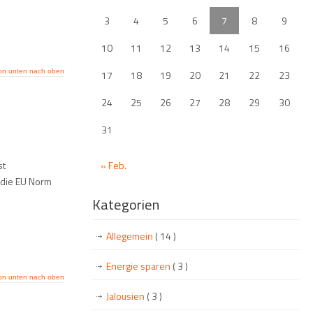
3
4
5
6
7
8
9
10
11
12
13
14
15
16
on unten nach oben
17
18
19
20
21
22
23
24
25
26
27
28
29
30
31
« Feb.
st
 die EU Norm
Kategorien
Allegemein
( 14 )
Energie sparen
( 3 )
on unten nach oben
Jalousien
( 3 )