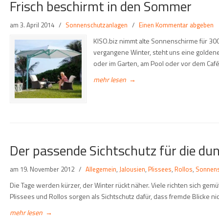
Frisch beschirmt in den Sommer
am
3. April 2014
/
Sonnenschutzanlagen
/
Einen Kommentar abgeben
KISO.biz nimmt alte Sonnenschirme für 30
vergangene Winter, steht uns eine golde
oder im Garten, am Pool oder vor dem Café
mehr lesen
→
Der passende Sichtschutz für die du
am
19. November 2012
/
Allegemein
,
Jalousien
,
Plissees
,
Rollos
,
Sonnens
Die Tage werden kürzer, der Winter rückt näher. Viele richten sich gemü
Plissees und Rollos sorgen als Sichtschutz dafür, dass fremde Blicke nic
mehr lesen
→