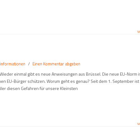
V
informationen
/
Einen Kommentar abgeben
ieder einmal gibt es neue Anweisungen aus Brüssel. Die neue EU-Norm i
nen EU-Bürger schützen. Worum geht es genau? Seit dem 1. September ist
 Wer diesen Gefahren für unsere Kleinsten
V