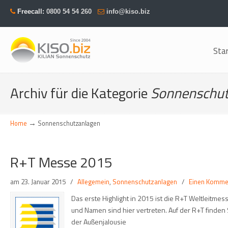
Freecall:
0800 54 54 260
info@kiso.biz
Sta
Navigation
Archiv für die Kategorie
Sonnenschut
→
Home
Sonnenschutzanlagen
R+T Messe 2015
am
23. Januar 2015
/
Allegemein
,
Sonnenschutzanlagen
/
Einen Komme
Das erste Highlight in 2015 ist die R+T Weltleitm
und Namen sind hier vertreten. Auf der R+T finden 
der Außenjalousie