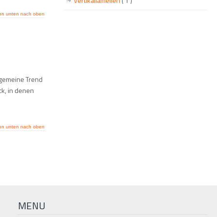
Vertikallamellen
( 1 )
on unten nach oben
llgemeine Trend
ck, in denen
on unten nach oben
MENU