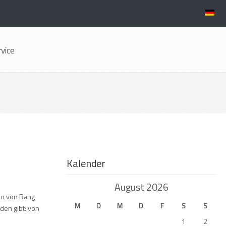
rvice
Kalender
August 2026
men von Rang
M
D
M
D
F
S
S
den gibt: von
1
2