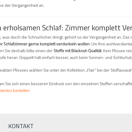
ecke der Vergangenheit an.
n erholsamen Schlaf: Zimmer komplett Ve
, was durch die Schnurlöcher dringt, gehört so der Vergangenheit an. Das ist
Ihr Schlafzimmer gerne komplett verdunkeln wollen
. Um Ihre wohlverdient
n Sie deshalb bitte einen der
Stoffe mit Blackout-Qualität
. Kein Plissee rei
ufe heran. Doppelt hält einfach besser, auch beim Sonnen- und Sichtschut
abten Plissees wählen Sie unter der Kollektion „Flair“ bei der Stoffauswa
nen Sie sich einen besseren Eindruck von den einzelnen Stoffen verschaffe
stenlos bestellen
KONTAKT