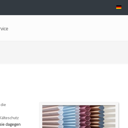
rvice
 die
 Kälteschutz
sie dagegen