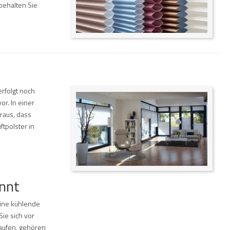
behalten Sie
rfolgt noch
r. In einer
raus, dass
ftpolster in
annt
eine kühlende
Sie sich vor
laufen, gehören