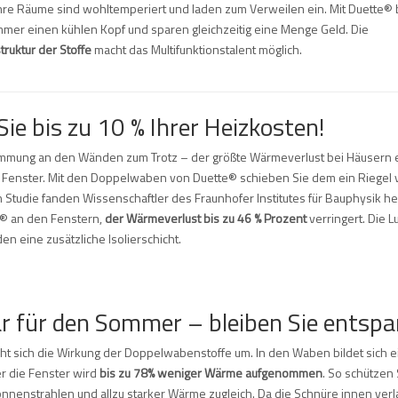
Ihre Räume sind wohltemperiert und laden zum Verweilen ein. Mit Duette® 
mer einen kühlen Kopf und sparen gleichzeitig eine Menge Geld. Die
uktur der Stoffe
macht das Multifunktionstalent möglich.
ie bis zu 10 % Ihrer Heizkosten!
mung an den Wänden zum Trotz – der größte Wärmeverlust bei Häusern e
 Fenster. Mit den Doppelwaben von Duette® schieben Sie dem ein Riegel vo
 Studie fanden Wissenschaftler des Fraunhofer Institutes für Bauphysik he
te® an den Fenstern,
der Wärmeverlust bis zu 46 % Prozent
verringert. Die Lu
n eine zusätzliche Isolierschicht.
ar für den Sommer – bleiben Sie entsp
t sich die Wirkung der Doppelwabenstoffe um. In den Waben bildet sich 
er die Fenster wird
bis zu 78% weniger Wärme aufgenommen
. So schützen 
nenstrahlen und allzu starker Wärme zugleich. Da die Schnüre innen ver