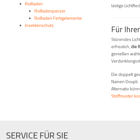
Rollladen
lästige Lichtfl
Rollladenpanzer
Rollladen Fertigelemente
Insektenschutz
Für Ihre
Störendes Licht
erfreulich,
die 
genießen wähle
Verdunklungsst
Die doppelt gew
Namen Doupli.
Alternativ kön
Stoffmuster ko
SERVICE FÜR SIE