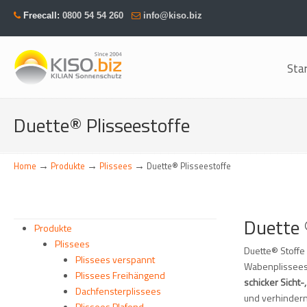
Freecall:
0800 54 54 260
info@kiso.biz
Sta
Navigation
Duette® Plisseestoffe
→
→
→
Home
Produkte
Plissees
Duette® Plisseestoffe
Duette 
Produkte
Plissees
Duette® Stoffe 
Plissees verspannt
Wabenplissees 
Plissees Freihängend
schicker Sicht-
Dachfensterplissees
und verhindern
Plissees Plafond