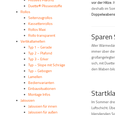
vor der Hitze
. 
Duette® Plisseestoffe
deshalb im Som
Rollos
Doppelwabenstr
Seitenzugrollos
Kassettenrollos
Rollos Maxi
Sparen S
Rollo transparent
Vertikallamellen
Aller Wärmedäm
Typ 1 – Gerade
immer über die
Typ 2 – Plafond
großangelegten
Typ 3 – Erker
sich, mit Duet
Typ – Slope mit Schräge
den Waben bilde
Typ – Gebogen
Lamellen
Bedienvarianten
Einbausituationen
Startkl
Montage Infos
Jalousien
Im Sommer dreh
Jalousien für innen
Luftschicht. Üb
Jalousien für außen
blendenden Son