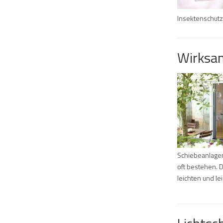
Insektenschutz
Wirksam
Schiebeanlagen
oft bestehen. D
leichten und le