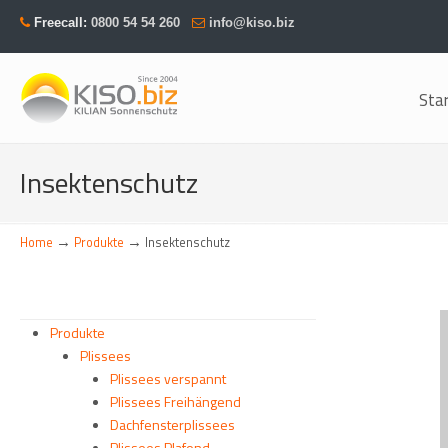
Freecall:
0800 54 54 260
info@kiso.biz
Sta
Navigation
Insektenschutz
→
→
Home
Produkte
Insektenschutz
Produkte
Plissees
Plissees verspannt
Plissees Freihängend
Dachfensterplissees
Plissees Plafond