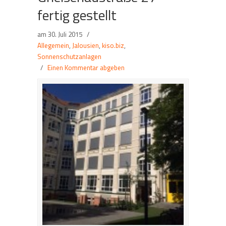
fertig gestellt
am
30. Juli 2015
/
Allegemein
,
Jalousien
,
kiso.biz
,
Sonnenschutzanlagen
/
Einen Kommentar abgeben