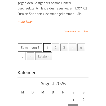
gegen den Gastgeber Cosmos United
durchsetzte. Am Ende des Tages waren 1.074,02
Euro an Spenden zusammengekommen. Als
mehr lesen
→
Von unten nach oben
Seite 1 von 6
1
2
3
4
5
...
»
Letzte »
Kalender
August 2026
M
D
M
D
F
S
S
1
2