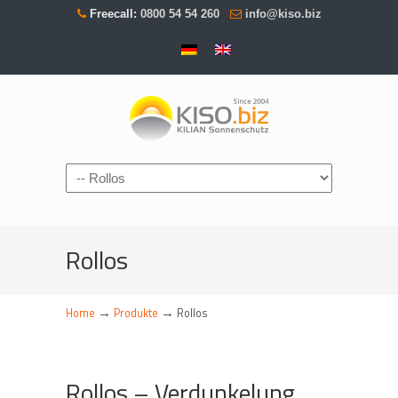
Freecall:
0800 54 54 260
info@kiso.biz
Navigation
Rollos
→
→
Home
Produkte
Rollos
Rollos – Verdunkelung