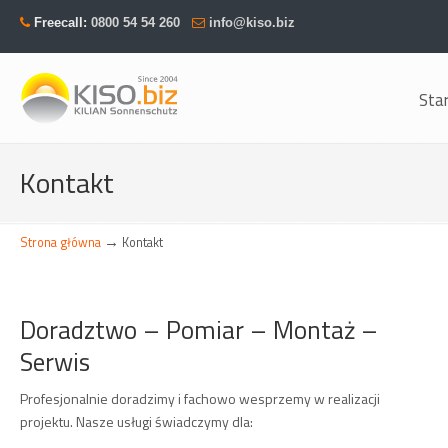
Freecall:
0800 54 54 260
info@kiso.biz
Sta
Navigation
Kontakt
→
Strona główna
Kontakt
Doradztwo – Pomiar – Montaż –
Serwis
Profesjonalnie doradzimy i fachowo wesprzemy w realizacji
projektu. Nasze usługi świadczymy dla: