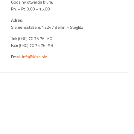
Godziny otwarcia biura:
Pn. – Pt. 9:00 – 15:00
Adres
:
Siemensstaße 8, 12247 Berlin – Steglitz
Tel
: (030) 70 76 76 -60
Fax
: (030) 70 76 76 -58
Email
:
info@kiso.biz