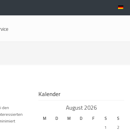
rvice
Kalender
August 2026
i den
nteressierten
M
D
M
D
F
S
S
minimiert
1
2