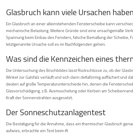
Glasbruch kann viele Ursachen habe
Ein Glasbruch an einer alleinstehenden Fensterscheibe kann verschied
mechanische Belastung. Weitere Gründe sind eine unsachgemäße Verklo
Spannung beim Einbau des Fensters, falsche Bemaßung der Scheibe,
letztgenannte Ursache soll es im Nachfolgenden gehen.
Was sind die Kennzeichen eines the
Die Untersuchung des Bruchbildes lässt Rückschlüsse zu, ob der Glasbru
Winkel zur Galsfalz verläuft und sich dann deltaförmig auffächert und da
deuten auf große Temperaturunterschiede hin, denen die Fensterscheib
Glasvorschädigung, z.B. Ausmuschelung oder Kerben am Scheibenrand gab.
Kraft der Sonnenstrahlen ausgesetzt.
Der Sonneschutzanlagentest
Die Bestätigung für die Annahme, dass ein thermischer Glasbruch ge
aufwies, erbrachte ein Test beim ift