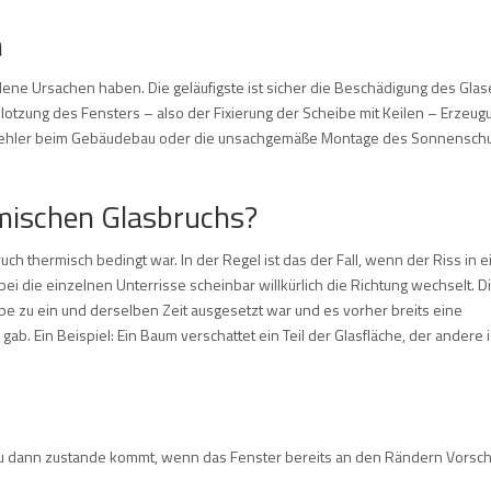
n
ene Ursachen haben. Die geläufigste ist sicher die Beschädigung des Glas
tzung des Fensters – also der Fixierung der Scheibe mit Keilen – Erzeug
 Fehler beim Gebäudebau oder die unsachgemäße Montage des Sonnensch
rmischen Glasbruchs?
ch thermisch bedingt war. In der Regel ist das der Fall, wenn der Riss in 
bei die einzelnen Unterrisse scheinbar willkürlich die Richtung wechselt. D
e zu ein und derselben Zeit ausgesetzt war und es vorher breits eine
 Ein Beispiel: Ein Baum verschattet ein Teil der Glasfläche, der andere i
nau dann zustande kommt, wenn das Fenster bereits an den Rändern Vorsc