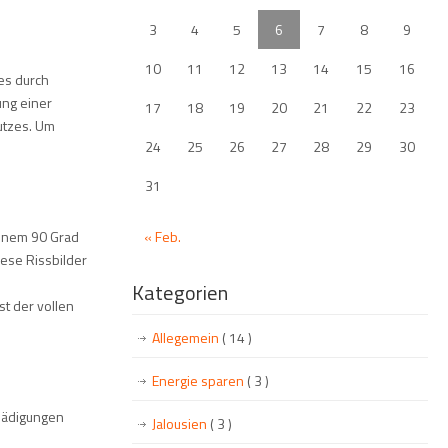
3
4
5
6
7
8
9
10
11
12
13
14
15
16
es durch
ung einer
17
18
19
20
21
22
23
utzes. Um
24
25
26
27
28
29
30
31
einem 90 Grad
« Feb.
iese Rissbilder
Kategorien
st der vollen
Allegemein
( 14 )
Energie sparen
( 3 )
hädigungen
Jalousien
( 3 )