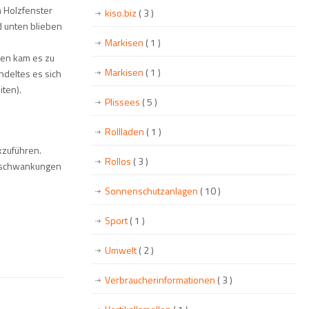
m Holzfenster
kiso.biz
( 3 )
d unten blieben
Markisen
( 1 )
den kam es zu
Markisen
( 1 )
ndeltes es sich
ten).
Plissees
( 5 )
Rollladen
( 1 )
ckzuführen.
Rollos
( 3 )
urschwankungen
Sonnenschutzanlagen
( 10 )
Sport
( 1 )
Umwelt
( 2 )
Verbraucherinformationen
( 3 )