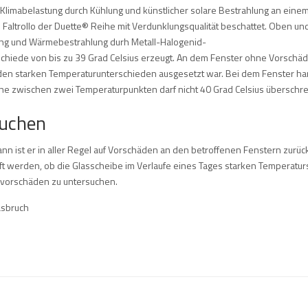
l „Klimabelastung durch Kühlung und künstlicher solare Bestrahlung an eine
 Faltrollo der Duette® Reihe mit Verdunklungsqualität beschattet. Oben un
hlung und Wärmebestrahlung durh Metall-Halogenid-
hiede von bis zu 39 Grad Celsius erzeugt. An dem Fenster ohne Vorschä
 den starken Temperaturunterschieden ausgesetzt war. Bei dem Fenster ha
ne zwischen zwei Temperaturpunkten darf nicht 40 Grad Celsius überschrei
suchen
, dann ist er in aller Regel auf Vorschäden an den betroffenen Fenstern zurü
üft werden, ob die Glasscheibe im Verlaufe eines Tages starken Temperat
tenvorschäden zu untersuchen.
asbruch