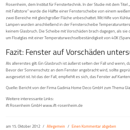
Rosenheim, dem Institut für Fenstertechnik. In der Studie mit dem Tite
mit Faltstore” wurde die Hälfte einer Fensterscheibe von einem weißen
zwei Bereiche mit gleichgroßer Fläche unbeschattet. Mit Hilfe von Kü
Lampen wurden anschließend in der Fensterscheibe Temperaturuntersc
keinem Glasbruch. Die Scheibe mit Vorschäden brach dagegen, als sie
um Floatglas mit einer Temperaturwechselbeständigkeit von 40K (Span
Fazit: Fenster auf Vorschäden unter
Als allererstes gilt: Ein Glasbruch ist äußerst selten der Fall und wenn
Bevor der Sonnenschutz an dem Fenster angebracht wird, sollte gepr
ausgesetzt ist. Ist das der Fall, empfiehlt es sich, das Fenster auf Kan
Quelle: Bericht von der Firma Gadinia Home Deco GmbH zum Thema Gl
Weitere interessante Links:
ift Rosenheim GmbH www.ift-rosenheim.de
am
15. Oktober 2012
/
Allegemein
/
Einen Kommentar abgeben