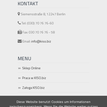
KONTAKT
Siemensstraße 8, 12247 Berlin
Tel: (030) 70 76 76-60
Fax: 030 70 76 76 - 58
Email:
info@kiso.biz
MENU
Sklep Online
Praca w KISO.biz
Załoga KISO.biz
Dla biur i Gewerbe
Diese Website benutzt Cookies um Informationen
zwischenzuspeichern. Wenn Sie die Website weiter nutzen